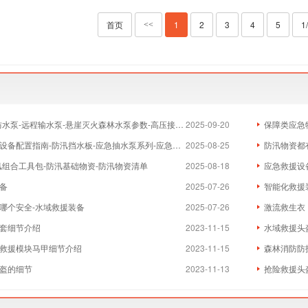
首页
1
2
3
4
5
1
<<
水泵-远程输水泵-悬崖灭火森林水泵参数-高压接力森林消防泵
2025-09-20
保障类应急物资
配置指南-防汛挡水板-应急抽水泵系列-应急救援防护装备
2025-08-25
防汛物资都有什
汛组合工具包-防汛基础物资-防汛物资清单
2025-08-18
应急救援设
备
2025-07-26
智能化救援
哪个安全-水域救援装备
2025-07-26
激流救生衣
套细节介绍
2023-11-15
水域救援头
救援模块马甲细节介绍
2023-11-15
森林消防防
盔的细节
2023-11-13
抢险救援头