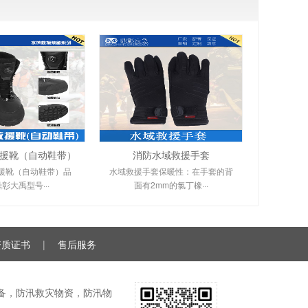
援靴（自动鞋带）
消防水域救援手套
援靴（自动鞋带）品
水域救援手套保暖性：在手套的背
彰大禹型号···
面有2mm的氯丁橡···
资质证书
|
售后服务
援装备，防汛救灾物资，防汛物