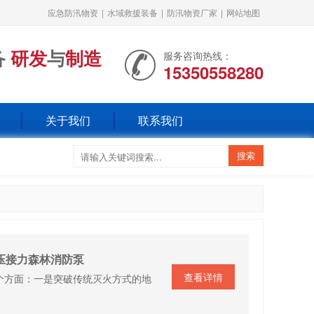
应急防汛物资
|
水域救援装备
|
防汛物资厂家
|
网站地图
备
研发
与
制造
服务咨询热线：
15350558280
关于我们
联系我们
高压接力森林消防泵
查看详情
个方面：一是突破传统灭火方式的地