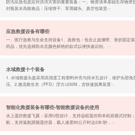
防汛应急包是应对洪涝灾害的重要装备：一、物资清单基础生存物资饮
封瓶装水高能食品：压缩饼干、军用罐头、真空包装坚···
应急救援设备有哪些
一、医疗急救与生命支持设备1、急救包：包含止血绷带、骨折固定装
药品，优先选择防水且颜色鲜艳的款式以便快速识别。···
水域救援十个装备
1. 水域救援头盔采用高强度工程塑料外壳与排水孔设计，保护头部
压。2.激流救生衣（PFD）浮力≥230N，含快速脱离装置···
智能化救援装备有哪些-智能救援设备的使用
水上遥控救援飞翼：采用U型设计，支持远程遥控和本机双模式控制
航，支持返航跟随遥控器，载人速度80公斤时达2米/秒，···