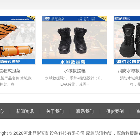
援卷式担架
水域救援靴
消防水域救
架产品名称:水域救
水域救援靴1、系带+拉链设计；2、
消防水域救
担架、多···
EVA减震，减震···
牌：鼎
心
|
新闻资讯
|
关于我们
|
联系我们
|
供货案例
|
yright © 2026河北鼎彰安防设备科技有限公司 应急防汛物资，应急救