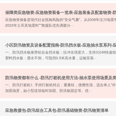
保障类应急物资-应急物资装备一览表-应急装备及配套物资-
应急物资储备是现代社会抵御风险的"安全气囊"。从2008年汶川地
2023年土耳其地震时**救援队优先调拨分···
小区防汛物资及设备配置指南-防汛挡水板-应急抽水泵系列-
一、防汛挡水板推荐铝合金挡水板：抗冲击强度大，支持3分钟快速组
塑料挡水板：遇水不倒，可阻挡0.5米高水量，运输安装···
防汛物资都有什么 -防汛打桩机使用方法-抽水泵使用场景及
一、防汛打桩机1. 手持打桩机特点：重量轻，便携性强，适合单人*
加固场景，如小型堤坝临时加固、防洪板固定等。优···
应急救援包-防汛组合工具包-防汛基础物资-防汛物资清单