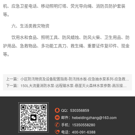
机、应急卫星电话、移动照明灯塔、荧光导向绳、消防员防护套装
等。
六、生活类救灾物资
饮用水和食品、照明工具、防风蜡烛、防风火柴、卫生用品、防
护用品、急救物品、多功能工具刀、救生绳、重要证件复印件、现金
等。
上一篇：
小区防汛物资及设备配置指南-防汛挡水板-应急抽水泵系列-应急救援防护装备
下一篇：
150L大流量消防水泵-远程输水泵-悬崖灭火森林水泵参数-高压接力森林消防泵
QQ：
530356859
邮件：hebeidingzhang@163.com
手机：15350558280
电话：400-091-6388