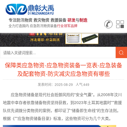
专注防汛物资 救灾物资 救援装备
研发
与
制造
全力打造国内 应急防汛物资装备
行业领军品牌
保障类应急物资-应急物资装备一览表-应急装备
及配套物资-防灾减灾应急物资有哪些
发表时间：2025-08-29
人气:449
应急物资储备是现代社会抵御风险的"安全气囊"。从2008年汶川
地震中幸存者依靠储备物资坚持获救，到2023年土耳其地震时**救援
队优先调拨分类物资的案例，都印证了"储备即生命线"的生存法则。
根据《**应急物资储备目录》标准，这些物资可分为几个大类。